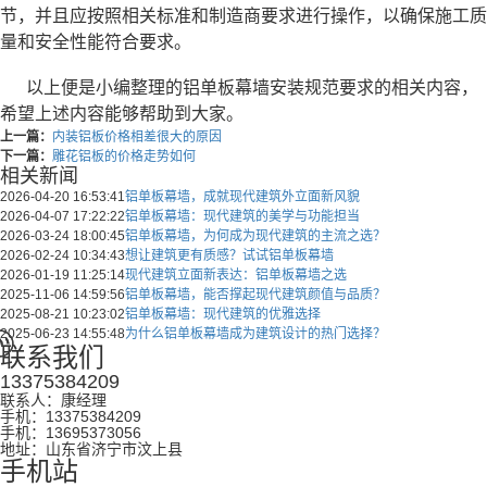
节，并且应按照相关标准和制造商要求进行操作，以确保施工质
量和安全性能符合要求。
以上便是小编整理的铝单板幕墙安装规范要求的相关内容，
希望上述内容能够帮助到大家。
上一篇：
内装铝板价格相差很大的原因
下一篇：
雕花铝板的价格走势如何
相关新闻
2026-04-20 16:53:41
铝单板幕墙，成就现代建筑外立面新风貌
2026-04-07 17:22:22
铝单板幕墙：现代建筑的美学与功能担当
2026-03-24 18:00:45
铝单板幕墙，为何成为现代建筑的主流之选？
2026-02-24 10:34:43
想让建筑更有质感？试试铝单板幕墙
2026-01-19 11:25:14
现代建筑立面新表达：铝单板幕墙之选
2025-11-06 14:59:56
铝单板幕墙，能否撑起现代建筑颜值与品质？
2025-08-21 10:23:02
铝单板幕墙：现代建筑的优雅选择
2025-06-23 14:55:48
为什么铝单板幕墙成为建筑设计的热门选择？
联系我们
13375384209
联系人：康经理
手机：13375384209
手机：13695373056
地址：山东省济宁市汶上县
手机站