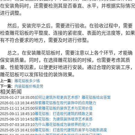
在安装角码时，还需要检测其是否垂直、水平，并根据实际情况
进行调整。
然后，安装完毕之后，需要进行验收。在验收过程中，需要
检查雕花铝板的平整度、连接的紧密度、表面的光洁度等，如果
有不符合要求的地方，需要及时进行修整。
总之，在安装雕花铝板时，需要注意以上各个环节，才能确
保安装质量。同时，在选择雕花铝板的时候，也需要考虑其质
量、性能等因素，以便更好地进行安装。通过合理的安装工序，
雕花铝板可以发挥较佳的装饰效果。
上一篇：
雕花铝板多少钱
下一篇：
内装铝板价格走势
相关新闻
2026-01-27 18:35:05
如何让建筑外观更具艺术感？雕花铝板给出答案
2026-01-13 16:34:45
探索雕花铝板在现代装饰中的应用魅力
2025-11-11 14:25:00
探索雕花铝板的装饰艺术与实用价值
2025-09-11 18:45:10
雕花铝板：打造现代建筑的精致之美
2025-08-15 10:14:52
雕花铝板：为建筑装饰增添艺术美感
2025-07-03 18:23:10
为什么雕花铝板成为装修界的宠儿？
2025-05-15 16:41:03
雕花铝板：打造现代建筑的美学与功能新高度