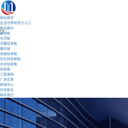
网站首页
走进世界杯官方入口
产品展示
蜂窝板
吊顶板
浮雕铝单板
雕花板
双曲铝单板
仿石材铝单板
木纹铝单板
铝单板
工程案例
厂房实景
新闻中心
在线留言
联系我们