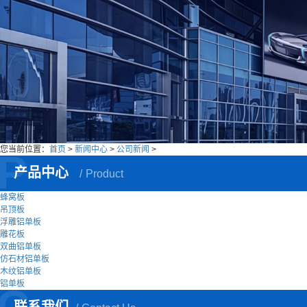
您当前位置：
首页
>
新闻中心
>
公司新闻
>
P
产品中心
Product
蜂窝板
吊顶板
浮雕铝单板
雕花板
双曲铝单板
仿石材铝单板
木纹铝单板
铝单板
C