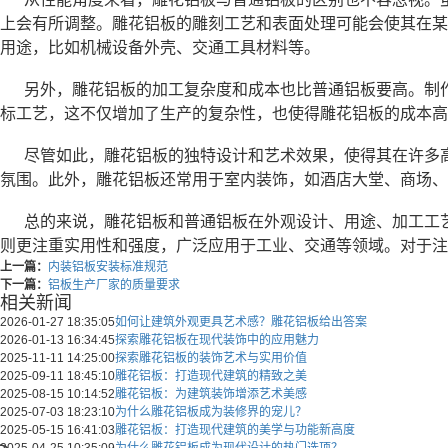
上会有所调整。雕花铝板的雕刻工艺和表面处理可能会使其在某
用途，比如机械设备外壳、交通工具材料等。
另外，雕花铝板的加工复杂度和成本也比普通铝板要高。制
标工艺，这不仅增加了生产的复杂性，也使得雕花铝板的成本高
尽管如此，雕花铝板的独特设计和艺术效果，使得其在许多
氛围。此外，雕花铝板还常用于室内装饰，如酒店大堂、商场、
总的来说，雕花铝板和普通铝板在外观设计、用途、加工工
则更注重实用性和强度，广泛应用于工业、交通等领域。对于注
上一篇：
内装铝板安装标准规范
下一篇：
铝板生产厂家的质量要求
相关新闻
2026-01-27 18:35:05
如何让建筑外观更具艺术感？雕花铝板给出答案
2026-01-13 16:34:45
探索雕花铝板在现代装饰中的应用魅力
2025-11-11 14:25:00
探索雕花铝板的装饰艺术与实用价值
2025-09-11 18:45:10
雕花铝板：打造现代建筑的精致之美
2025-08-15 10:14:52
雕花铝板：为建筑装饰增添艺术美感
2025-07-03 18:23:10
为什么雕花铝板成为装修界的宠儿？
2025-05-15 16:41:03
雕花铝板：打造现代建筑的美学与功能新高度