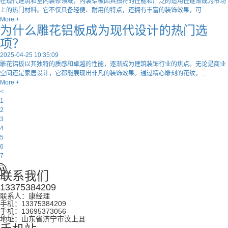
在现代建筑和室内装修领域，内装铝板因其独特的性能和广泛的适用性逐渐成为市场
上的热门材料。它不仅具备轻便、耐用的特点，还拥有丰富的装饰效果，可...
More +
为什么雕花铝板成为现代设计的热门选
项？
2025-04-25 10:35:09
雕花铝板以其独特的质感和卓越的性能，逐渐成为建筑装饰行业的焦点。无论是商业
空间还是家居设计，它都能展现出非凡的装饰效果。通过精心雕刻的花纹，...
More +
<
1
2
3
4
5
6
7
>
联系我们
13375384209
联系人：康经理
手机：13375384209
手机：13695373056
地址：山东省济宁市汶上县