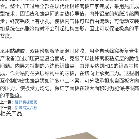
合。整个加工过程全部在现代化铝蜂窝板厂家完成，采用热压成
型技术，因铝皮和蜂窝间的高热传导值，内外铝皮的热胀冷缩同
步；蜂窝铝皮上有小孔，使板内气体可以自由流动；可滑动安装
扣系统在热胀冷缩时不会引起结构变形，因此可以保证极高的平
整度。
采用黏结胶：双组份聚胺酯高温固化胶，用全自动蜂窝板复合生
产设备通过加压高温复合而成，克服了以往蜂窝板粘接层的脆性
问题。内层为特制的六边形铝蜂窝，由硬度达到H19的铝合金构
成，作为粘附在夹层结构中的芯板，在切向上承受压力。这些相
互牵制的密集蜂窝犹如许多小工字梁，可分散承担来自面板方向
的压力，使板受力均匀，保证了面板在较大面积时仍能保持很高
的平整度。
上一篇：
铝蜂窝板吊顶
下一篇：
铝蜂窝复合板
相关产品