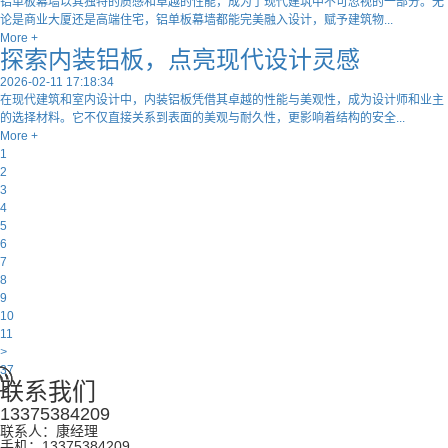
​铝单板幕墙以其独特的质感和卓越的性能，成为了现代建筑中不可忽视的一部分。无
论是商业大厦还是高端住宅，铝单板幕墙都能完美融入设计，赋予建筑物...
More +
探索内装铝板，点亮现代设计灵感
2026-02-11 17:18:34
在现代建筑和室内设计中，内装铝板凭借其卓越的性能与美观性，成为设计师和业主
的选择材料。它不仅直接关系到表面的美观与耐久性，更影响着结构的安全...
More +
1
2
3
4
5
6
7
8
9
10
11
>
37
联系我们
13375384209
联系人：康经理
手机：13375384209