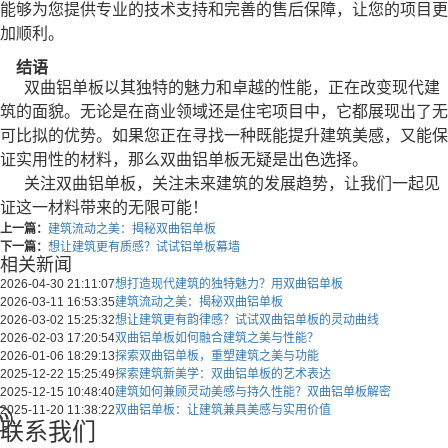
能够为您提供专业的技术支持和完善的售后保障，让您的项目更
加顺利。
结语
双曲铝单板以其独特的魅力和卓越的性能，正在改变现代建
筑的面貌。无论是在商业领域还是住宅项目中，它都展现出了无
可比拟的优势。如果您正在寻找一种既能提升建筑美感，又能保
证实用性的材料，那么双曲铝单板无疑是出色选择。
关注双曲铝单板，关注未来建筑的发展趋势，让我们一起见
证这一材料带来的无限可能！
上一篇：
建筑流动之美：揭秘双曲铝单板
下一篇：
想让建筑更有质感？试试铝单板幕墙
相关新闻
2026-04-30 21:11:07
想打造现代建筑的独特魅力？用双曲铝单板
2026-03-11 16:53:35
建筑流动之美：揭秘双曲铝单板
2026-03-02 15:25:32
想让建筑更有韵律感？试试双曲铝单板的灵动曲线
2026-02-03 17:20:54
双曲铝单板如何融合建筑之美与性能？
2026-01-06 18:29:13
探索双曲铝单板，重塑建筑之美与功能
2025-12-22 15:25:49
探索建筑新美学：双曲铝单板的艺术表达
2025-12-15 10:48:40
建筑如何兼顾灵动美感与持久性能？双曲铝单板解密
2025-11-20 11:38:22
双曲铝单板：让建筑兼具美感与实用价值
联系我们