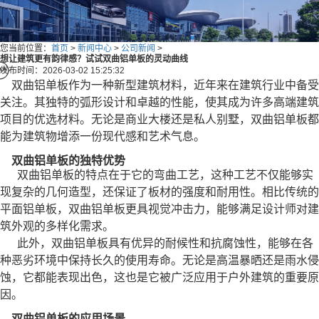
您当前位置：
首页
>
新闻中心
>
公司新闻
>
想让建筑更有韵律感？试试双曲铝单板的灵动曲线
发布时间：2026-03-02 15:25:32
双曲铝单板作为一种新型建筑材料，近年来在建筑行业中备受
关注。其独特的弧形设计和卓越的性能，使其成为许多高端建筑
项目的优选材料。无论是商业大楼还是私人别墅，双曲铝单板都
能为建筑物增添一份现代感和艺术气息。
双曲铝单板的独特优势
双曲铝单板的特点在于它的弯曲工艺，这种工艺不仅能够实
现复杂的几何造型，还保证了板材的强度和耐用性。相比传统的
平面铝单板，双曲铝单板更具视觉冲击力，能够满足设计师对建
筑外观的多样化需求。
此外，双曲铝单板具有优异的耐候性和抗腐蚀性，能够在各
种恶劣环境中保持长久的使用寿命。无论是高温暴晒还是雨水侵
蚀，它都能表现出色，这也是它被广泛应用于户外建筑的重要原
因。
双曲铝单板的应用场景