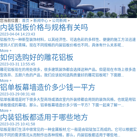
您当前位置：
首页
>
新闻中心
>
公司新闻
>
内装铝板价格与规格有关吗
2023-04-04 14:23:43
铝板作为一种新型装饰材料，以其经济性、可选色彩的多样性、便捷的施工方法迅速
受到人们的青睐。现在不同规格的内装铝板价格也不同，具体有什么关系呢...
More +
如何选购好的雕花铝板
2023-03-31 13:55:45
雕花铝板现在的用处很多，很多建筑装饰都会选择这种产品。但是现在市场上很多造
型各异、五颜六色的产品，我们应该如何选购质量好的雕花铝板呢？下面跟...
More +
铝单板幕墙造价多少钱一平方
2023-03-29 08:31:48
铝单板幕墙是时下很多大型商场或酒店室内外装修都会用到的装饰风格，也就是用铝
单板做成的幕墙，那么，铝单板幕墙造价多少钱一平方？下面一起来了解一...
More +
内装铝板都适用于哪些地方
2023-03-25 10:41:58
铝板是我们生活中很常见的一种金属板材,它一般是由铝锭加工而成的。它可以根据实
际不同的需求情况从而制作出各种规格，那么，内装铝板都适用于哪些地...