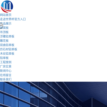
网站首页
走进世界杯官方入口
产品展示
蜂窝板
吊顶板
浮雕铝单板
雕花板
双曲铝单板
仿石材铝单板
木纹铝单板
铝单板
工程案例
厂房实景
新闻中心
在线留言
联系我们