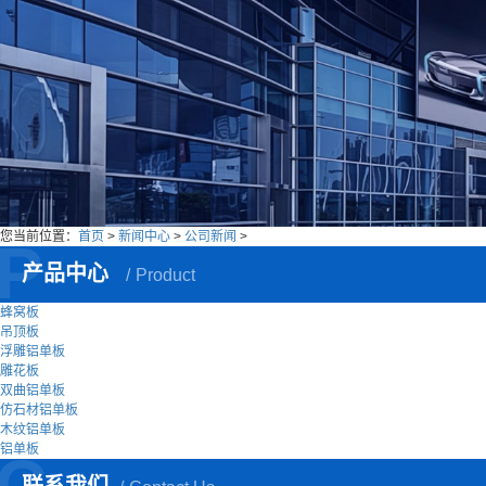
您当前位置：
首页
>
新闻中心
>
公司新闻
>
P
产品中心
Product
蜂窝板
吊顶板
浮雕铝单板
雕花板
双曲铝单板
仿石材铝单板
木纹铝单板
铝单板
C