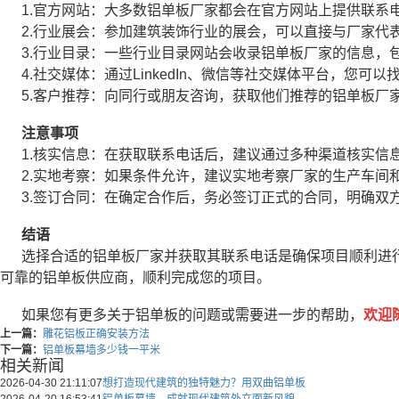
1.官方网站：大多数铝单板厂家都会在官方网站上提供联系
2.行业展会：参加建筑装饰行业的展会，可以直接与厂家代
3.行业目录：一些行业目录网站会收录铝单板厂家的信息，
4.社交媒体：通过LinkedIn、微信等社交媒体平台，您
5.客户推荐：向同行或朋友咨询，获取他们推荐的铝单板厂
注意事项
1.核实信息：在获取联系电话后，建议通过多种渠道核实信
2.实地考察：如果条件允许，建议实地考察厂家的生产车间
3.签订合同：在确定合作后，务必签订正式的合同，明确双
结语
选择合适的铝单板厂家并获取其联系电话是确保项目顺利进
可靠的铝单板供应商，顺利完成您的项目。
如果您有更多关于铝单板的问题或需要进一步的帮助，
欢迎随
上一篇：
雕花铝板正确安装方法
下一篇：
铝单板幕墙多少钱一平米
相关新闻
2026-04-30 21:11:07
想打造现代建筑的独特魅力？用双曲铝单板
2026-04-20 16:53:41
铝单板幕墙，成就现代建筑外立面新风貌