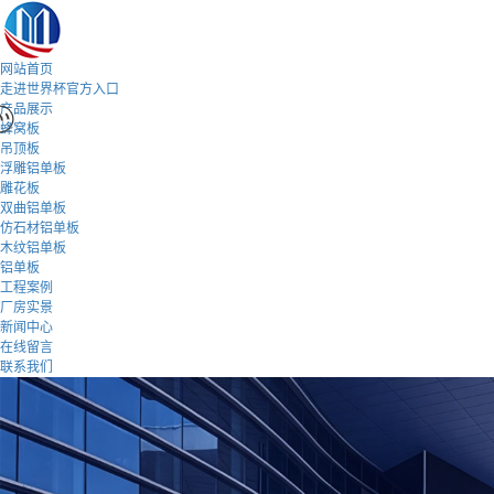
网站首页
走进世界杯官方入口
产品展示
蜂窝板
吊顶板
浮雕铝单板
雕花板
双曲铝单板
仿石材铝单板
木纹铝单板
铝单板
工程案例
厂房实景
新闻中心
在线留言
联系我们