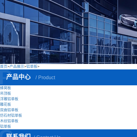
首页
>
产品展示
>
铝单板
>
P
产品中心
Product
蜂窝板
吊顶板
浮雕铝单板
雕花板
双曲铝单板
仿石材铝单板
木纹铝单板
铝单板
C