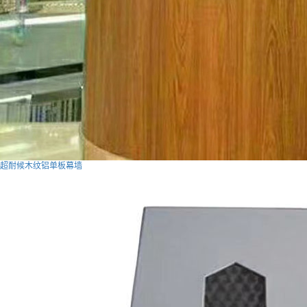
超耐候木纹铝单板幕墙