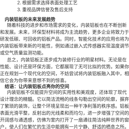
2. 根据需求选择表面处理工艺
3. 重视品牌信誉及售后支持
内装铝板的未来发展趋势
随着科技的进步和市场需求的变化，内装铝板也在不断创新
和发展。未来，环保型材料将成为主流趋势，更多企业将致力于
研发低碳、可回收的铝板产品。同时，智能化技术的应用也将为
内装铝板带来新的可能性，例如通过嵌入式传感器实现温度调节
或空气质量监测功能。
总之，内装铝板正逐步成为装修行业的明星材料。无论是在
性能、设计还是环保方面，它都展现了无可比拟的优势。如果你
正在规划一个现代化的空间，不妨尝试将内装铝板融入其中，相
信它会为你带来意想不到的惊喜。
结语：让内装铝板点亮你的空间
内装铝板不仅能提升空间的实用性和美观度，还体现了现代
设计理念的精髓。它以简洁流畅的线条勾勒出空间的轮廓，摒弃
了繁琐的装饰，让整个环境呈现出一种干净利落的秩序感。铝板
表面光滑平整，反射出的光线柔和而均匀，进一步增强了空间的
开阔感与通透感，仿佛为室内打开了一扇通往简洁纯粹世界的窗
户，使人们在繁忙的生活中能拥有一片宁静、舒适的栖息之所。