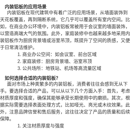
内装铝板的应用场景
内装铝板在现代建筑中有着广泛的应用场景，从墙面装饰到
天花板覆盖，再到隔断系统，它几乎可以覆盖所有室内空间。比
如，在商业办公环境中，内装铝板常被用于会议室的墙面装饰，
以营造高端大气的氛围。此外，家庭装修中也越来越多地采用内
装铝板作为厨房背景墙或浴室吊顶，既提升了空间的质感，又便
于日常清洁维护。
1. 商业办公空间：如会议室、前台区域
2. 家庭装修：厨房背景墙、浴室吊顶
3. 公共场所：地铁站、机场等高流量区域
如何选择合适的内装铝板？
面对市场上种类繁多的内装铝板，消费者往往会感到无从下
手。要选择合适的产品，可以从以下几个方面入手：首先，考虑
材质厚度和强度，确保其能够承受长期使用中的磨损。其次，根
据实际需要选择表面处理方式，比如哑光、亮光或木纹效果。此
外，注意品牌信誉和售后服务，这往往决定了产品的质量和后续
保障。
1. 关注材质厚度与强度